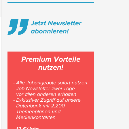
Jetzt Newsletter
abonnieren!
Premium Vorteile
nutzen!
- Alle Jobangebote sofort nutzen
- Job-Newsletter zwei Tage
vor allen anderen erhalten
- Exklusiver Zugriff auf unsere
Datenbank mit 2.200
Themenplänen und
Medienkontakten
12 €/Jahr