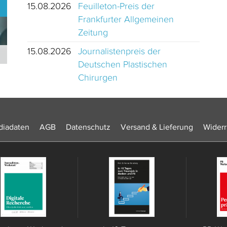
15.08.2026
Feuilleton-Preis der
Frankfurter Allgemeinen
Zeitung
15.08.2026
Journalistenpreis der
Journalistinnen und Journalisten des Jahres 2024 Schweiz
Deutschen Plastischen
Chirurgen
iadaten
AGB
Datenschutz
Versand & Lieferung
Widerr