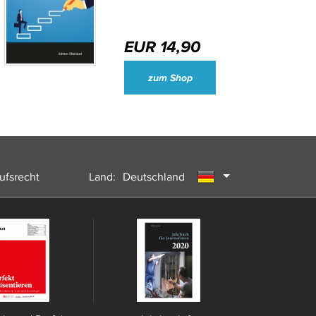
EUR 14,90
Wirtschaftsjournalisten und Unternehmenssprecher des Jahres 2024
zum Shop
ufsrecht
Land:
Deutschland
Österreich
Schweiz