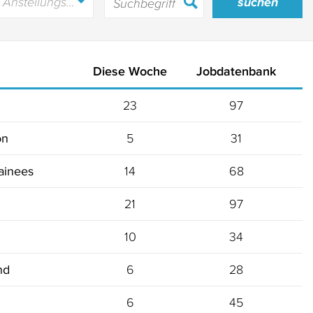
Anstellungsart
Diese Woche
Jobdatenbank
23
97
5
31
on
14
68
rainees
21
97
10
34
6
28
nd
6
45