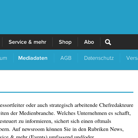
Service & mehr
Shop
Abo
sum
Mediadaten
AGB
Datenschutz
Vers
sortleiter oder auch strategisch arbeitende Chefredakteure
iten der Medienbranche. Welches Unternehmen es schafft,
steuert zu informieren, sichert sich einen oftmals
bern. Auf newsroom können Sie in den Rubriken News,
rvice & mehr (Events) umfassend und/oder