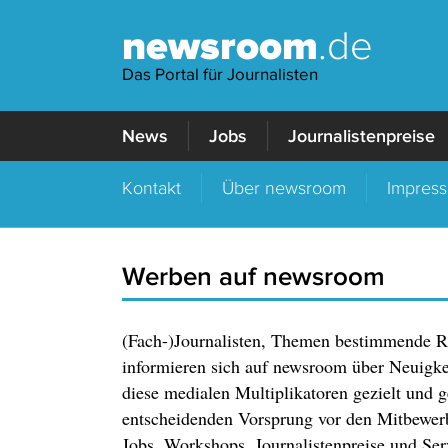
newsroom
.de
Das Portal für Journalisten
News
Jobs
Journalistenpreise
Kontakt
Über newsroom
Impres
Werben auf newsroom
(Fach-)Journalisten, Themen bestimmende Res
informieren sich auf newsroom über Neuigke
diese medialen Multiplikatoren gezielt und ge
entscheidenden Vorsprung vor den Mitbewer
Jobs, Workshops, Journalistenpreise und Se