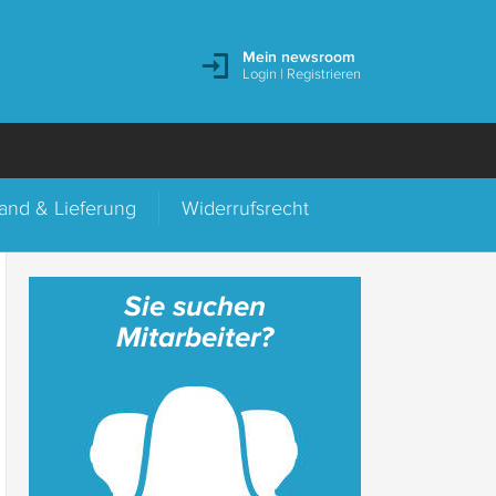
Mein newsroom
Login
|
Registrieren
and & Lieferung
Widerrufsrecht
Sie suchen
Mitarbeiter?