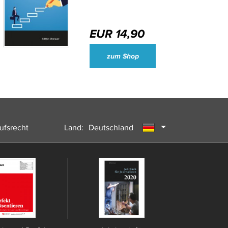
EUR 14,90
Wirtschaftsjournalisten und Unternehmenssprecher des Jahres 2024
zum Shop
ufsrecht
Land:
Deutschland
Österreich
Schweiz