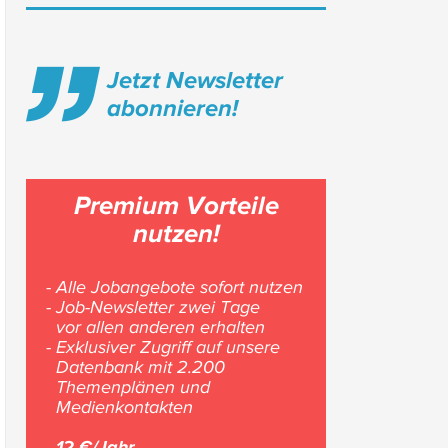
Jetzt Newsletter
abonnieren!
Premium Vorteile
nutzen!
- Alle Jobangebote sofort nutzen
- Job-Newsletter zwei Tage
vor allen anderen erhalten
- Exklusiver Zugriff auf unsere
Datenbank mit 2.200
Themenplänen und
Medienkontakten
12 €/Jahr