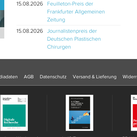
15.08.2026
Feuilleton-Preis der
Frankfurter Allgemeinen
Zeitung
15.08.2026
Journalistenpreis der
Journalistinnen und Journalisten des Jahres 2024 Schweiz
Deutschen Plastischen
Chirurgen
iadaten
AGB
Datenschutz
Versand & Lieferung
Widerr