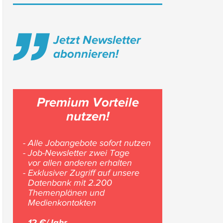
Jetzt Newsletter
abonnieren!
Premium Vorteile
nutzen!
- Alle Jobangebote sofort nutzen
- Job-Newsletter zwei Tage
vor allen anderen erhalten
- Exklusiver Zugriff auf unsere
Datenbank mit 2.200
Themenplänen und
Medienkontakten
12 €/Jahr