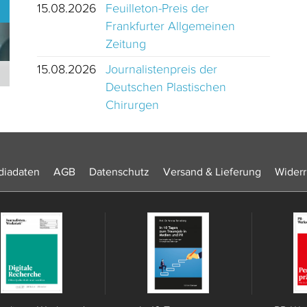
15.08.2026
Feuilleton-Preis der
Frankfurter Allgemeinen
Zeitung
15.08.2026
Journalistenpreis der
Journalistinnen und Journalisten des Jahres 2024 Schweiz
Deutschen Plastischen
Chirurgen
iadaten
AGB
Datenschutz
Versand & Lieferung
Widerr