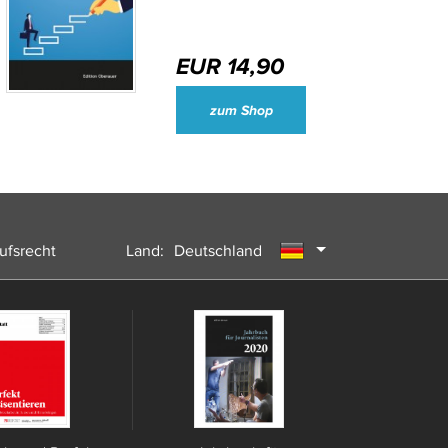
EUR 14,90
Wirtschaftsjournalisten und Unternehmenssprecher des Jahres 2024
zum Shop
ufsrecht
Land:
Deutschland
Österreich
Schweiz