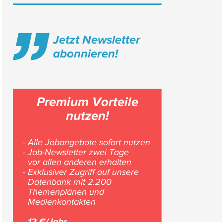
Jetzt Newsletter
abonnieren!
Premium Vorteile
nutzen!
- Alle Jobangebote sofort nutzen
- Job-Newsletter zwei Tage
vor allen anderen erhalten
- Exklusiver Zugriff auf unsere
Datenbank mit 2.200
Themenplänen und
Medienkontakten
12 €/Jahr