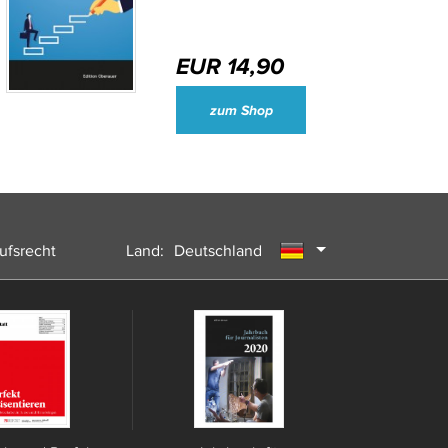
EUR 14,90
Wirtschaftsjournalisten und Unternehmenssprecher des Jahres 2024
zum Shop
ufsrecht
Land:
Deutschland
Österreich
Schweiz