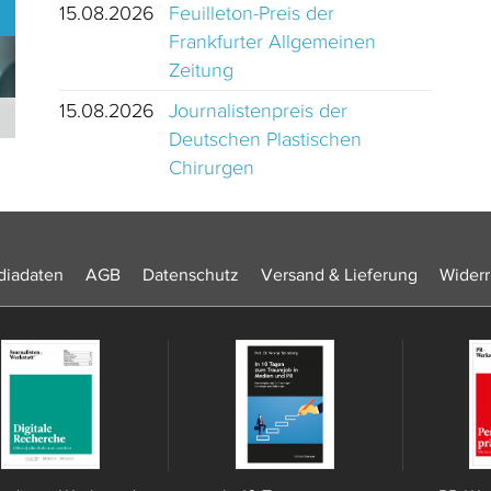
15.08.2026
Feuilleton-Preis der
Frankfurter Allgemeinen
Zeitung
15.08.2026
Journalistenpreis der
Journalistinnen und Journalisten des Jahres 2024 Schweiz
Deutschen Plastischen
Chirurgen
iadaten
AGB
Datenschutz
Versand & Lieferung
Widerr