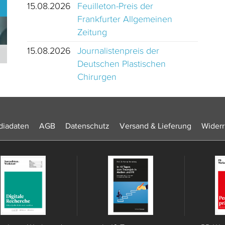
15.08.2026
Feuilleton-Preis der
Frankfurter Allgemeinen
Zeitung
15.08.2026
Journalistenpreis der
Journalistinnen und Journalisten des Jahres 2024 Schweiz
Deutschen Plastischen
Chirurgen
iadaten
AGB
Datenschutz
Versand & Lieferung
Widerr