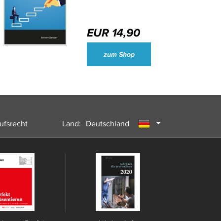
EUR 14,90
Wirtschaftsjournalisten und Unternehmenssprecher des Jahres 2024
zum Shop
ufsrecht
Land:
Deutschland
Österreich
Schweiz