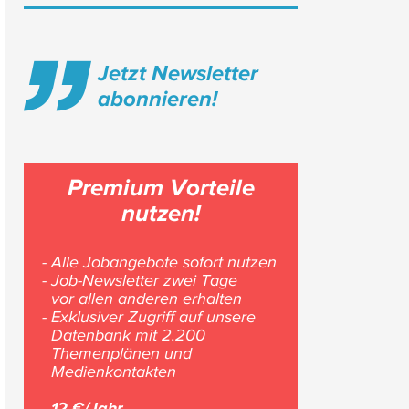
Jetzt Newsletter
abonnieren!
Premium Vorteile
nutzen!
- Alle Jobangebote sofort nutzen
- Job-Newsletter zwei Tage
vor allen anderen erhalten
- Exklusiver Zugriff auf unsere
Datenbank mit 2.200
Themenplänen und
Medienkontakten
12 €/Jahr