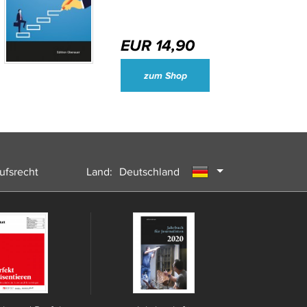
EUR 14,90
Wirtschaftsjournalisten und Unternehmenssprecher des Jahres 2024
zum Shop
ufsrecht
Land:
Deutschland
Österreich
Schweiz