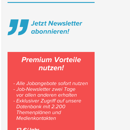
Jetzt Newsletter
abonnieren!
Premium Vorteile
nutzen!
- Alle Jobangebote sofort nutzen
- Job-Newsletter zwei Tage
vor allen anderen erhalten
- Exklusiver Zugriff auf unsere
Datenbank mit 2.200
Themenplänen und
Medienkontakten
12 €/Jahr