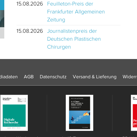
15.08.2026
Feuilleton-Preis der
Frankfurter Allgemeinen
Zeitung
15.08.2026
Journalistenpreis der
Journalistinnen und Journalisten des Jahres 2024 Schweiz
Deutschen Plastischen
Chirurgen
iadaten
AGB
Datenschutz
Versand & Lieferung
Widerr