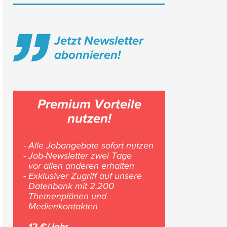
Jetzt Newsletter
abonnieren!
Premium Vorteile
nutzen!
- Alle Jobangebote sofort nutzen
- Job-Newsletter zwei Tage
vor allen anderen erhalten
- Exklusiver Zugriff auf unsere
Datenbank mit 2.200
Themenplänen und
Medienkontakten
12 €/Jahr