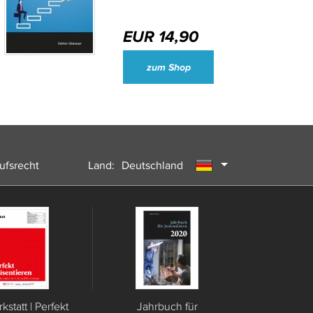
EUR 14,90
Wirtschaftsjournalisten und Unternehmenssprecher des Jahres 2024
zum Shop
ufsrecht
Land:
Deutschland
Österreich
Schweiz
statt | Perfekt
Jahrbuch für