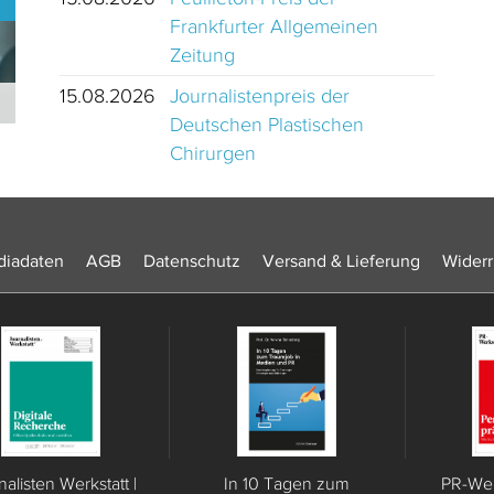
Frankfurter Allgemeinen
Zeitung
15.08.2026
Journalistenpreis der
Journalistinnen und Journalisten des Jahres 2024 Schweiz
Deutschen Plastischen
Chirurgen
iadaten
AGB
Datenschutz
Versand & Lieferung
Widerr
nalisten Werkstatt |
In 10 Tagen zum
PR-Werk