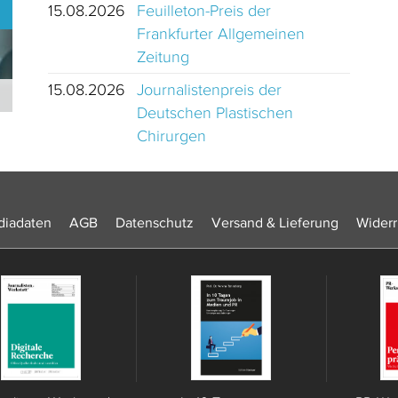
15.08.2026
Feuilleton-Preis der
Frankfurter Allgemeinen
Zeitung
15.08.2026
Journalistenpreis der
Journalistinnen und Journalisten des Jahres 2024 Schweiz
Deutschen Plastischen
Chirurgen
iadaten
AGB
Datenschutz
Versand & Lieferung
Widerr