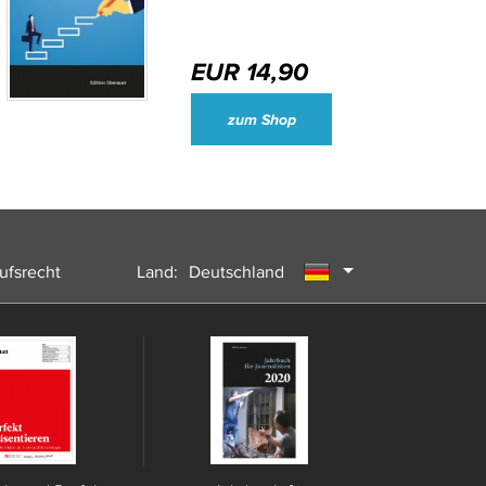
EUR 14,90
Wirtschaftsjournalisten und Unternehmenssprecher des Jahres 2024
zum Shop
ufsrecht
Land:
Deutschland
Österreich
Schweiz