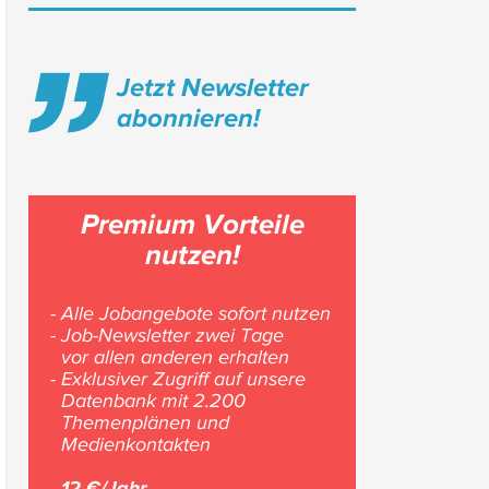
Jetzt Newsletter
abonnieren!
Premium Vorteile
nutzen!
- Alle Jobangebote sofort nutzen
- Job-Newsletter zwei Tage
vor allen anderen erhalten
- Exklusiver Zugriff auf unsere
Datenbank mit 2.200
Themenplänen und
Medienkontakten
12 €/Jahr