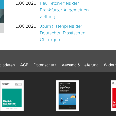
15.08.2026
Feuilleton-Preis der
Frankfurter Allgemeinen
Zeitung
15.08.2026
Journalistenpreis der
Journalistinnen und Journalisten des Jahres 2024 Schweiz
Deutschen Plastischen
Chirurgen
iadaten
AGB
Datenschutz
Versand & Lieferung
Widerr