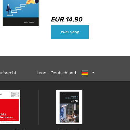
EUR 14,90
Wirtschaftsjournalisten und Unternehmenssprecher des Jahres 2024
zum Shop
ufsrecht
Land:
Deutschland
Österreich
Schweiz