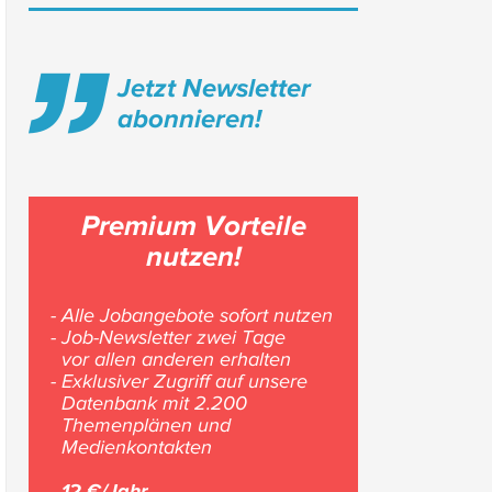
Jetzt Newsletter
abonnieren!
Premium Vorteile
nutzen!
- Alle Jobangebote sofort nutzen
- Job-Newsletter zwei Tage
vor allen anderen erhalten
- Exklusiver Zugriff auf unsere
Datenbank mit 2.200
Themenplänen und
Medienkontakten
12 €/Jahr