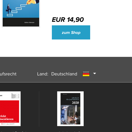
EUR 14,90
Wirtschaftsjournalisten und Unternehmenssprecher des Jahres 2024
zum Shop
ufsrecht
Land:
Deutschland
Österreich
Schweiz