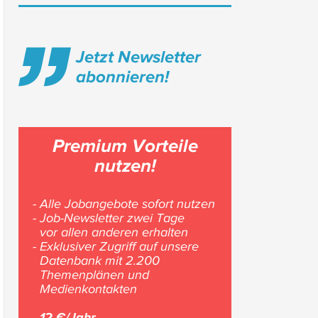
Jetzt Newsletter
abonnieren!
Premium Vorteile
nutzen!
- Alle Jobangebote sofort nutzen
- Job-Newsletter zwei Tage
vor allen anderen erhalten
- Exklusiver Zugriff auf unsere
Datenbank mit 2.200
Themenplänen und
Medienkontakten
12 €/Jahr