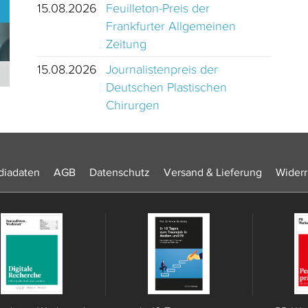
15.08.2026
Feuilleton-Preis der
Frankfurter Allgemeinen
Zeitung
15.08.2026
Journalistenpreis der
Journalistinnen und Journalisten des Jahres 2024 Schweiz
Deutschen Plastischen
Chirurgen
iadaten
AGB
Datenschutz
Versand & Lieferung
Widerr