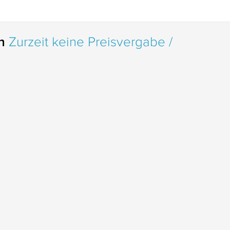
in
Zurzeit keine Preisvergabe /
uss
t
g zum Themenfeld der Hospizarbeit und