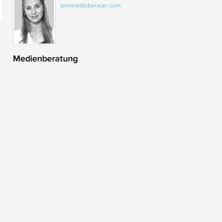
termine@oberauer.com
Medienberatung
Thimea Ebibi
Fliederweg 4
5301 Eugendorf bei Salzburg
Österreich
+43 6225 2700-39
thimea.ebibi@oberauer.com