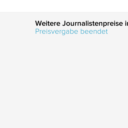
Weitere Journalistenpreise 
Preisvergabe beendet
Zurzeit keine Preisvergabe / Preisvergabe beendet
Einsendeschl
488 Journalistenpreise
Zurzeit keine Preisvergabe / Preisvergabe beende
... leben bis zuletzt
Ausgezeichnet wurden Beiträge mit Bezu