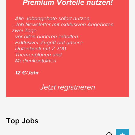
Premium Vorteile nutzen!
- Alle Jobangebote sofort nutzen
- Job-Newsletter mit exklusiven Angeboten
zwei Tage
vor allen anderen erhalten
- Exklusiver Zugriff auf unsere
Datenbank mit 2.200
Themenplänen und
Medienkontakten
12 €/Jahr
Jetzt registrieren
Top Jobs