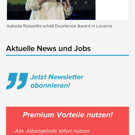
Isabella Rossellini erhält Excellence Award in Locarno
Tr
Aktuelle News und Jobs
Jetzt Newsletter
abonnieren!
Premium Vorteile nutzen!
- Alle Jobangebote sofort nutzen