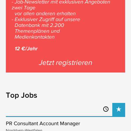
- Job-Newsletter mit exklusiven Angeboten
zwei Tage
vor allen anderen erhalten
- Exklusiver Zugriff auf unsere
Datenbank mit 2.200
Themenplänen und
Medienkontakten
12 €/Jahr
Jetzt registrieren
Top Jobs
PR Consultant Account Manager
Nordrhein-Westfalen