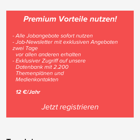
Premium Vorteile nutzen!
- Alle Jobangebote sofort nutzen
- Job-Newsletter mit exklusiven Angeboten
zwei Tage
vor allen anderen erhalten
- Exklusiver Zugriff auf unsere
Datenbank mit 2.200
Themenplänen und
Medienkontakten
12 €/Jahr
Jetzt registrieren