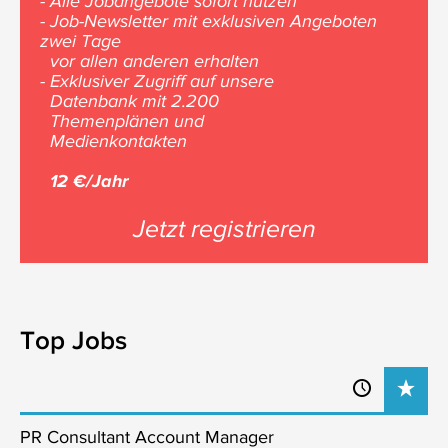
- Alle Jobangebote sofort nutzen
- Job-Newsletter mit exklusiven Angeboten
zwei Tage
vor allen anderen erhalten
- Exklusiver Zugriff auf unsere
Datenbank mit 2.200
Themenplänen und
Medienkontakten
12 €/Jahr
Jetzt registrieren
Top Jobs
PR Consultant Account Manager