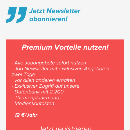
Jetzt Newsletter
abonnieren!
Premium Vorteile nutzen!
- Alle Jobangebote sofort nutzen
- Job-Newsletter mit exklusiven Angeboten
zwei Tage
vor allen anderen erhalten
- Exklusiver Zugriff auf unsere
Datenbank mit 2.200
Themenplänen und
Medienkontakten
12 €/Jahr
Jetzt registrieren