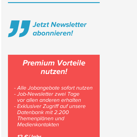
Jetzt Newsletter
abonnieren!
Premium Vorteile
nutzen!
- Alle Jobangebote sofort nutzen
- Job-Newsletter zwei Tage
vor allen anderen erhalten
- Exklusiver Zugriff auf unsere
Datenbank mit 2.200
Themenplänen und
Medienkontakten
12 €/Jahr