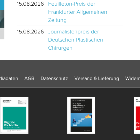
15.08.2026
Feuilleton-Preis der
Frankfurter Allgemeinen
Zeitung
15.08.2026
Journalistenpreis der
Journalistinnen und Journalisten des Jahres 2024 Schweiz
Deutschen Plastischen
Chirurgen
iadaten
AGB
Datenschutz
Versand & Lieferung
Widerr