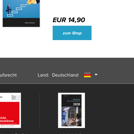
EUR 14,90
Wirtschaftsjournalisten und Unternehmenssprecher des Jahres 2024
zum Shop
ufsrecht
Land:
Deutschland
Österreich
Schweiz