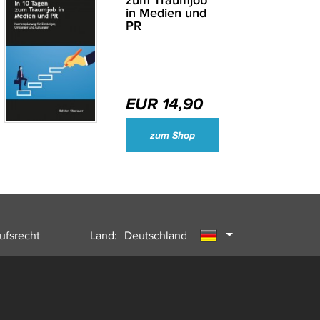
zum Traumjob
in Medien und
PR
EUR 14,90
Wirtschaftsjournalisten und Unternehmenssprecher des Jahres 2024
zum Shop
ufsrecht
Land:
Deutschland
Österreich
Schweiz