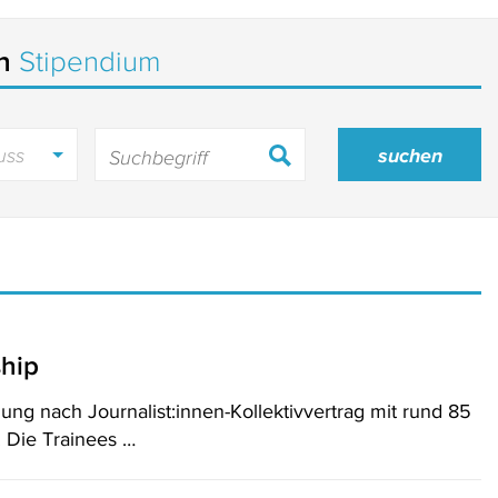
in
Stipendium
uss
ship
lung nach Journalist:innen-Kollektivvertrag mit rund 85
 Die Trainees …