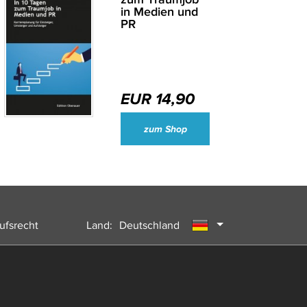
in Medien und
PR
EUR 14,90
Wirtschaftsjournalisten und Unternehmenssprecher des Jahres 2024
zum Shop
ufsrecht
Land:
Deutschland
Österreich
Schweiz