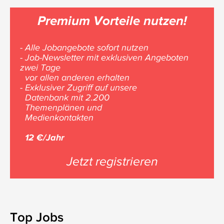
Premium Vorteile nutzen!
- Alle Jobangebote sofort nutzen
- Job-Newsletter mit exklusiven Angeboten
zwei Tage
vor allen anderen erhalten
- Exklusiver Zugriff auf unsere
Datenbank mit 2.200
Themenplänen und
Medienkontakten
12 €/Jahr
Jetzt registrieren
Top Jobs