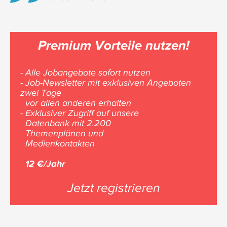
Premium Vorteile nutzen!
- Alle Jobangebote sofort nutzen
- Job-Newsletter mit exklusiven Angeboten
zwei Tage
vor allen anderen erhalten
- Exklusiver Zugriff auf unsere
Datenbank mit 2.200
Themenplänen und
Medienkontakten
12 €/Jahr
Jetzt registrieren