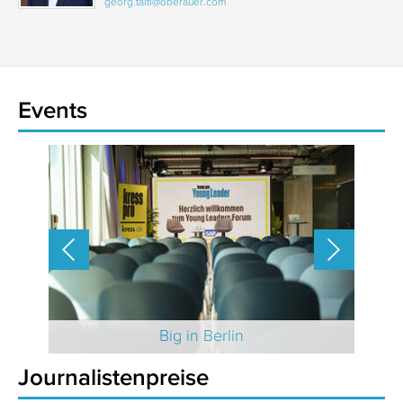
georg.taitl@oberauer.com
Events
 2025
Big in Berlin
Journalistenpreise