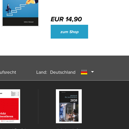
EUR 14,90
Wirtschaftsjournalisten und Unternehmenssprecher des Jahres 2024
zum Shop
ufsrecht
Land:
Deutschland
Österreich
Schweiz