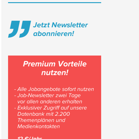
Jetzt Newsletter
abonnieren!
Premium Vorteile
nutzen!
- Alle Jobangebote sofort nutzen
- Job-Newsletter zwei Tage
vor allen anderen erhalten
- Exklusiver Zugriff auf unsere
Datenbank mit 2.200
Themenplänen und
Medienkontakten
12 €/Jahr