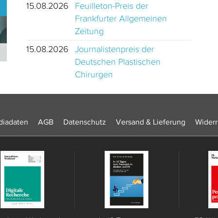
15.08.2026
Feuilleton-Preis der
Frankfurter Allgemeinen
Zeitung
15.08.2026
Journalistenpreis der
Journalistinnen und Journalisten des Jahres 2024 Schweiz
Deutschen Plastischen
Chirurgen
iadaten
AGB
Datenschutz
Versand & Lieferung
Widerr