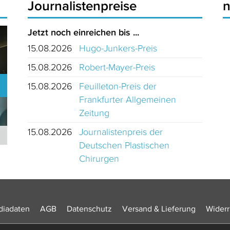
Journalistenpreise
Jetzt noch einreichen bis ...
15.08.2026
Hugo-Junkers-Preis
15.08.2026
Robert-Mayer-Preis
15.08.2026
Feuilleton-Preis der
Frankfurter Allgemeinen
Zeitung
15.08.2026
Journalistenpreis der
Journalistinnen und Journalisten des Jahres 2024 Schweiz
Deutschen Plastischen
Chirurgen
iadaten
AGB
Datenschutz
Versand & Lieferung
Widerr