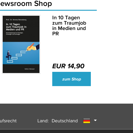
newsroom Shop
In 10 Tagen
zum Traumjob
in Medien und
PR
EUR 14,90
Wirtschaftsjournalisten und Unternehmenssprecher des Jahres 2024
zum Shop
ufsrecht
Land:
Deutschland
Österreich