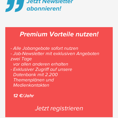
Jetzt Newsletter
abonnieren!
Premium Vorteile nutzen!
- Alle Jobangebote sofort nutzen
- Job-Newsletter mit exklusiven Angeboten
zwei Tage
vor allen anderen erhalten
- Exklusiver Zugriff auf unsere
Datenbank mit 2.200
Themenplänen und
Medienkontakten
12 €/Jahr
Jetzt registrieren