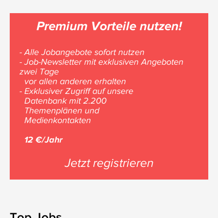
Premium Vorteile nutzen!
- Alle Jobangebote sofort nutzen
- Job-Newsletter mit exklusiven Angeboten
zwei Tage
vor allen anderen erhalten
- Exklusiver Zugriff auf unsere
Datenbank mit 2.200
Themenplänen und
Medienkontakten
12 €/Jahr
Jetzt registrieren
Top Jobs