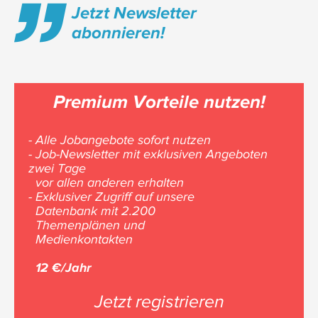
Jetzt Newsletter
abonnieren!
Premium Vorteile nutzen!
- Alle Jobangebote sofort nutzen
- Job-Newsletter mit exklusiven Angeboten
zwei Tage
vor allen anderen erhalten
- Exklusiver Zugriff auf unsere
Datenbank mit 2.200
Themenplänen und
Medienkontakten
12 €/Jahr
Jetzt registrieren