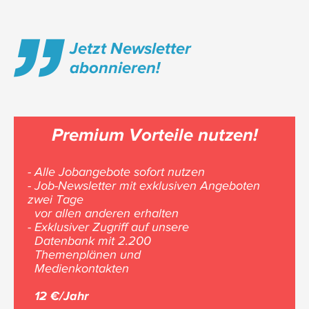
Jetzt Newsletter
abonnieren!
Premium Vorteile nutzen!
- Alle Jobangebote sofort nutzen
- Job-Newsletter mit exklusiven Angeboten
zwei Tage
vor allen anderen erhalten
- Exklusiver Zugriff auf unsere
Datenbank mit 2.200
Themenplänen und
Medienkontakten
12 €/Jahr