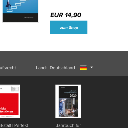
EUR 14,90
Wirtschaftsjournalisten und Unternehmenssprecher des Jahres 2024
zum Shop
ufsrecht
Land:
Deutschland
Österreich
Schweiz
statt | Perfekt
Jahrbuch für