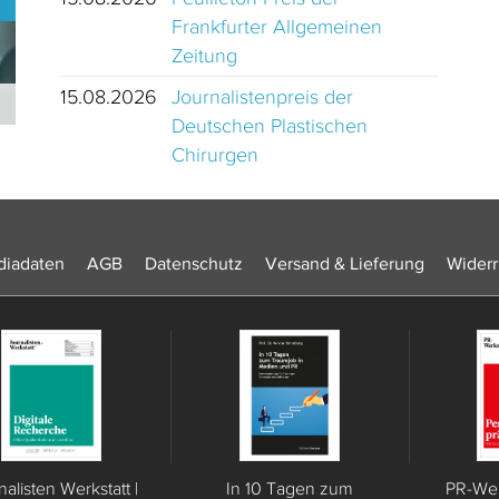
Frankfurter Allgemeinen
Zeitung
15.08.2026
Journalistenpreis der
Journalistinnen und Journalisten des Jahres 2024 Schweiz
Deutschen Plastischen
Chirurgen
iadaten
AGB
Datenschutz
Versand & Lieferung
Widerr
nalisten Werkstatt |
In 10 Tagen zum
PR-Werk