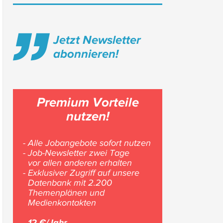
Jetzt Newsletter
abonnieren!
Premium Vorteile
nutzen!
- Alle Jobangebote sofort nutzen
- Job-Newsletter zwei Tage
vor allen anderen erhalten
- Exklusiver Zugriff auf unsere
Datenbank mit 2.200
Themenplänen und
Medienkontakten
12 €/Jahr